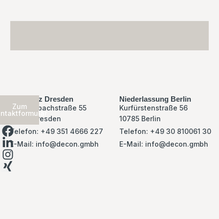
Kontakt
Hauptsitz Dresden
Niederlassung Berlin
Zum
Reichenbachstraße 55
Kurfürstenstraße 56
ntaktformular
01069 Dresden
10785 Berlin
Telefon: +49 351 4666 227
Telefon: +49 30 810061 30
E-Mail: info@decon.gmbh
E-Mail: info@decon.gmbh