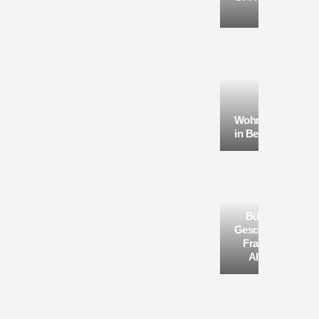
Beat
Wohngebäude
in Berlin (STA)
Büro- und
Geschäftshaus
Frankfurter
Allee 206