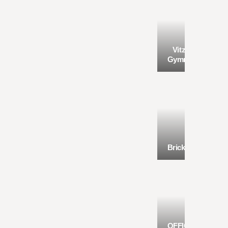
Vitzthum
Gymnasium
Bricks
OFFICEHOME