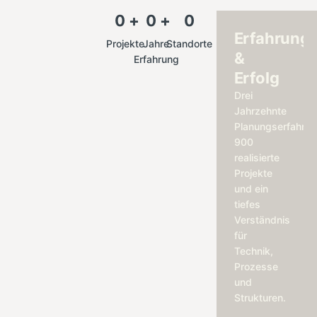
0
+
0
+
0
Erfahrung
Projekte
Jahre
Standorte
&
Erfahrung
Erfolg
Drei
Jahrzehnte
Planungserfahrun
900
realisierte
Projekte
und ein
tiefes
Verständnis
für
Technik,
Prozesse
und
Strukturen.