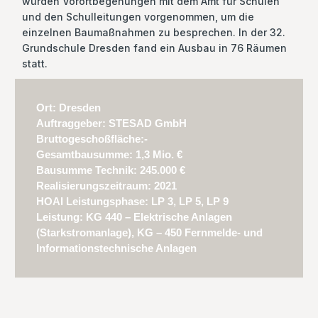
wurden Vorortbegehungen mit dem Amt für Schulen
und den Schulleitungen vorgenommen, um die
einzelnen Baumaßnahmen zu besprechen. In der 32.
Grundschule Dresden fand ein Ausbau in 76 Räumen
statt.
Ort: Dresden
Auftraggeber: STESAD GmbH
Bruttogeschoßfläche:-
Gesamtbausumme: 1,3 Mio. €
Bausumme Technik: 245.000 €
Realisierungszeitraum: 2021
HOAI Leistungsphase: LP 3, LP 5, LP 9
Leistung: KG 440 – Elektrische Anlagen
(Starkstromanlage), KG – 450 Fernmelde- und
Informationstechnische Anlagen