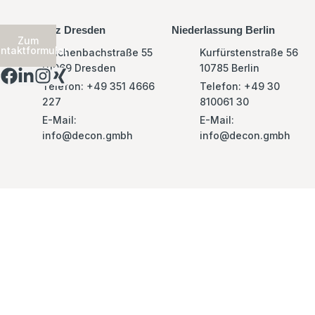
Kontakt
Hauptsitz Dresden
Niederlassung Berlin
Zum
ntaktformular
Reichenbachstraße 55
Kurfürstenstraße 56
01069 Dresden
10785 Berlin
Telefon: +49 351 4666
Telefon: +49 30
227
810061 30
E-Mail:
E-Mail:
info@decon.gmbh
info@decon.gmbh