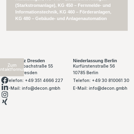
(Starkstromanlage), KG 450 – Fernmelde- und
Informationstechnik, KG 460 – Förderanlagen,
KG 480 – Gebäude- und Anlagenautomation
Kontakt
Hauptsitz Dresden
Niederlassung Berlin
Zum
Reichenbachstraße 55
Kurfürstenstraße 56
ntaktformular
01069 Dresden
10785 Berlin
Telefon: +49 351 4666 227
Telefon: +49 30 810061 30
E-Mail: info@decon.gmbh
E-Mail: info@decon.gmbh