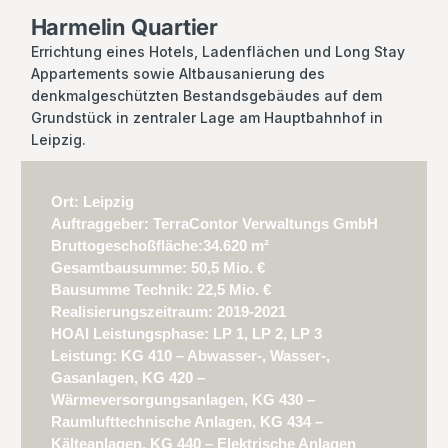
Harmelin Quartier
Errichtung eines Hotels, Ladenflächen und Long Stay
Appartements sowie Altbausanierung des
denkmalgeschützten Bestandsgebäudes auf dem
Grundstück in zentraler Lage am Hauptbahnhof in
Leipzig.
Ort: Leipzig
Auftraggeber: Terra­Contor Verwaltungs GmbH
Bruttogeschoßfläche:34.620 m²
Gesamtbausumme: 50,5 Mio. €
Bausumme Technik: 22,5 Mio. €
Realisierungszeitraum: 2019-2021
HOAI Leistungsphase: LP 1, LP 2, LP 3
Leistung: KG 410 – Abwasser-, Wasser-,
Gasanlagen, KG 420 –
Wärmeversorgungsanlagen, KG 430 –
Raumlufttechnische Anlagen, KG 434 –
Kälteanlagen, KG 440 – Elektrische Anlagen