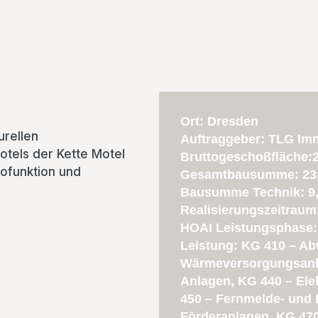
Ort: Dresden
urellen
Auftraggeber: TLG Im
tels der Kette Motel
Bruttogeschoßfläche:
rofunktion und
Gesamtbausumme: 23,
Bausumme Technik: 9,
Realisierungszeitraum
HOAI Leistungsphase: 
Leistung: KG 410 – Ab
Wärmeversorgungsanla
Anlagen, KG 440 – Ele
450 – Fernmelde- und 
Förderanlagen, KG 470