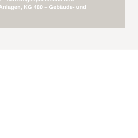
 Anlagen, KG 480 – Gebäude- und
sche Energie-Consult
Impressum
GmbH
Datenschutz