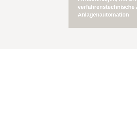
verfahrenstechnische
Anlagenautomation
lassung
Kontakt
Zum
stenstraße
Copyright decon Deut
Kontaktformular
Berlin
n: +49 30
 30
decon.gmbh