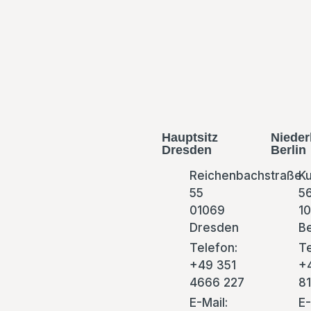
Hauptsitz
Nieder
Dresden
Berlin
Reichenbachstraße
Ku
55
5
01069
1
Dresden
Be
Telefon:
Te
+49 351
+
4666 227
8
E-Mail:
E-