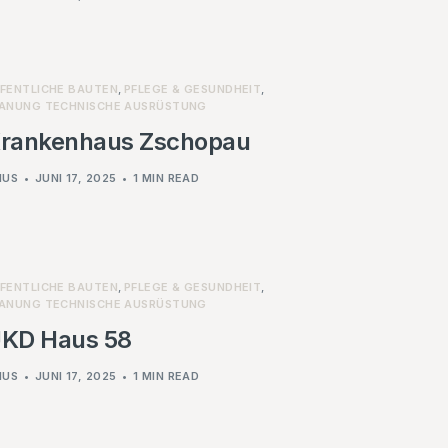
FENTLICHE BAUTEN
,
PFLEGE & GESUNDHEIT
,
ANUNG TECHNISCHE AUSRÜSTUNG
rankenhaus Zschopau
NUS
JUNI 17, 2025
1 MIN READ
FENTLICHE BAUTEN
,
PFLEGE & GESUNDHEIT
,
ANUNG TECHNISCHE AUSRÜSTUNG
KD Haus 58
NUS
JUNI 17, 2025
1 MIN READ