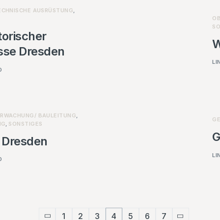
ECHNISCHE AUSRÜSTUNG
,
OB
SO
torischer
W
sse Dresden
LI
D
RWACHUNG/ BAULEITUNG
,
G
NG
,
SONSTIGES
G
k Dresden
LI
D
1
2
3
4
5
6
7