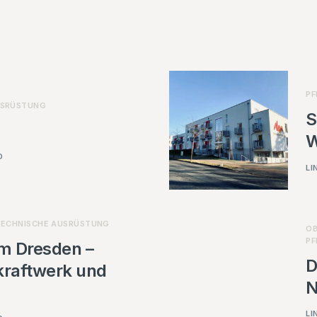
PF
USRÜSTUNG
S
W
D
LI
TECHNISCHE AUSRÜSTUNG
OB
PF
um Dresden –
D
kraftwerk und
N
LI