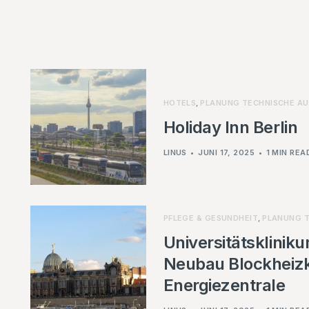
HOTELS
,
PLANUNG TECHNISCHE A
Holiday Inn Berlin
LINUS
JUNI 17, 2025
1 MIN REA
PFLEGE & GESUNDHEIT
,
PLANUNG 
Universitätsklinik
Neubau Blockheiz
Energiezentrale