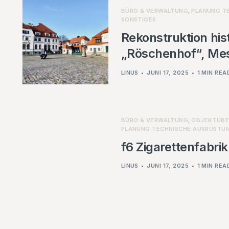
BÜRO & VERWALTUNG
,
PLANUNG T
SONSTIGES
Rekonstruktion his
„Röschenhof“, Me
LINUS
JUNI 17, 2025
1 MIN REA
BÜRO & VERWALTUNG
,
OBJEKTÜBE
PLANUNG TECHNISCHE AUSRÜSTU
f6 Zigarettenfabri
LINUS
JUNI 17, 2025
1 MIN REA