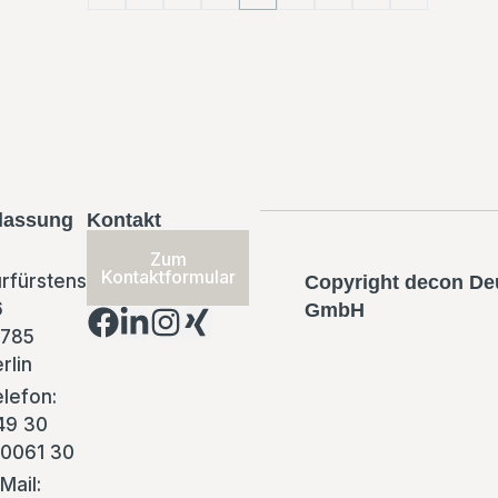
lassung
Kontakt
Zum
Kontaktformular
rfürstenstraße
Copyright decon De
6
GmbH
0785
rlin
lefon:
49 30
10061 30
Mail: