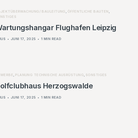
JEKTÜBERWACHUNG/ BAULEITUNG
,
ÖFFENTLICHE BAUTEN
,
NSTIGES
artungshangar Flughafen Leipzig
NUS
JUNI 17, 2025
1 MIN READ
EWERBE
,
PLANUNG TECHNISCHE AUSRÜSTUNG
,
SONSTIGES
olfclubhaus Herzogswalde
NUS
JUNI 17, 2025
1 MIN READ