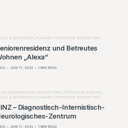
LEGE & GESUNDHEIT
,
PLANUNG TECHNISCHE AUSRÜSTUNG
eniorenresidenz und Betreutes
ohnen „Alexa“
NUS
JUNI 17, 2025
1 MIN READ
JEKTÜBERWACHUNG/ BAULEITUNG
,
ÖFFENTLICHE BAUTEN
,
LEGE & GESUNDHEIT
,
PLANUNG TECHNISCHE AUSRÜSTUNG
INZ – Diagnostisch-Internistisch-
eurologisches-Zentrum
NUS
JUNI 17, 2025
1 MIN READ