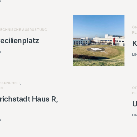
D
ÖF
TECHNISCHE AUSRÜSTUNG
PL
cilienplatz
K
D
LI
GESUNDHEIT
,
ÖF
NG
PL
richstadt Haus R,
U
LI
D