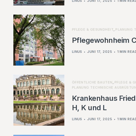
LINUS
JUNI 17, 2025
1 MIN REA
PFLEGE & GESUNDHEIT
,
PLANUNG 
Pflegewohnheim Ce
LINUS
JUNI 17, 2025
1 MIN REA
ÖFFENTLICHE BAUTEN
,
PFLEGE & 
PLANUNG TECHNISCHE AUSRÜSTU
Krankenhaus Fried
H, K und L
LINUS
JUNI 17, 2025
1 MIN REA